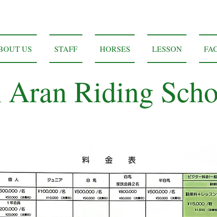
BOUT US
STAFF
HORSES
LESSON
FAC
h Aran
Riding Scho
料金表